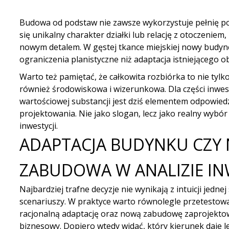
Budowa od podstaw nie zawsze wykorzystuje pełnię pot
się unikalny charakter działki lub relację z otoczeniem,
nowym detalem. W gęstej tkance miejskiej nowy budy
ograniczenia planistyczne niż adaptacja istniejącego ob
Warto też pamiętać, że całkowita rozbiórka to nie tylk
również środowiskowa i wizerunkowa. Dla części inwe
wartościowej substancji jest dziś elementem odpowied
projektowania. Nie jako slogan, lecz jako realny wybó
inwestycji.
ADAPTACJA BUDYNKU CZY
ZABUDOWA W ANALIZIE IN
Najbardziej trafne decyzje nie wynikają z intuicji jedn
scenariuszy. W praktyce warto równolegle przetestow
racjonalną adaptację oraz
nową zabudowę
zaprojektow
biznesowy. Dopiero wtedy widać, który kierunek daje le