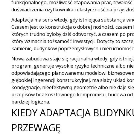
funkcjonalnego, możliwość etapowania prac, trwałość 
doświadczenia użytkownika i elastyczność na przyszłoś
Adaptacja ma sens wtedy, gdy istniejąca substancja wno
Czasem jest to konstrukcja o dobrej nośności, czasem l
których trudno byłoby dziś odtworzyć, a czasem po pro
który wzmacnia tożsamość inwestycji. Dotyczy to szcz
kamienic
, budynków poprzemysłowych i nieruchomości 
Nowa zabudowa staje się racjonalna wtedy, gdy istnie
program, generuje wysokie ryzyko techniczne albo ni
odpowiadającego planowanemu modelowi biznesowemu
głębokiej ingerencji konstrukcyjnej, ma słaby układ ko
kondygnacje, nieefektywną geometrię albo nie daje si
przepisów bez kosztownego kompromisu, budowa od 
bardziej logiczna.
KIEDY ADAPTACJA BUDYNK
PRZEWAGĘ