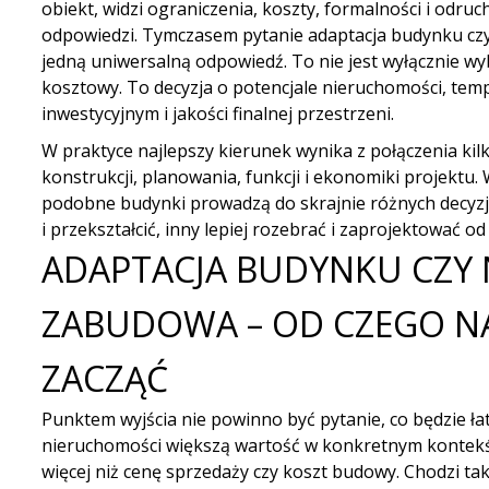
obiekt, widzi ograniczenia, koszty, formalności i odru
odpowiedzi. Tymczasem pytanie adaptacja budynku c
jedną uniwersalną odpowiedź. To nie jest wyłącznie wy
kosztowy. To decyzja o potencjale nieruchomości, tempi
inwestycyjnym i jakości finalnej przestrzeni.
W praktyce najlepszy kierunek wynika z połączenia kil
konstrukcji, planowania, funkcji i ekonomiki projektu.
podobne budynki prowadzą do skrajnie różnych decyzj
i przekształcić, inny lepiej rozebrać i zaprojektować o
ADAPTACJA BUDYNKU CZY
ZABUDOWA – OD CZEGO 
ZACZĄĆ
Punktem wyjścia nie powinno być pytanie, co będzie łat
nieruchomości większą wartość w konkretnym kontekśc
więcej niż cenę sprzedaży czy koszt budowy. Chodzi t