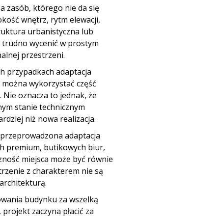
ma zasób, którego nie da się
ość wnętrz, rytm elewacji,
ruktura urbanistyczna lub
ł trudno wycenić w prostym
alnej przestrzeni.
ch przypadkach adaptacja
y można wykorzystać część
h. Nie oznacza to jednak, że
snym stanie technicznym
dziej niż nowa realizacja.
 przeprowadzona adaptacja
ch premium, butikowych biur,
zność miejsca może być równie
trzenie z charakterem nie są
architekturą.
towania budynku za wszelką
 projekt zaczyna płacić za