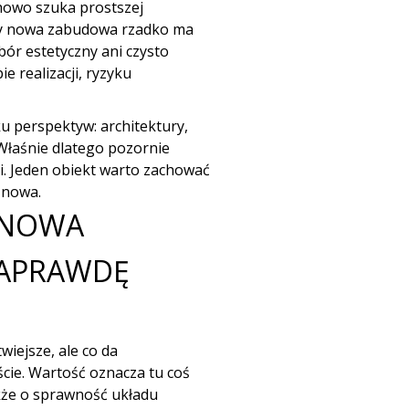
chowo szuka prostszej
zy nowa zabudowa rzadko ma
bór estetyczny ani czysto
e realizacji, ryzyku
ku perspektyw: architektury,
 Właśnie dlatego pozornie
i. Jeden obiekt warto zachować
d nowa.
 NOWA
NAPRAWDĘ
wiejsze, ale co da
ie. Wartość oznacza tu coś
akże o sprawność układu