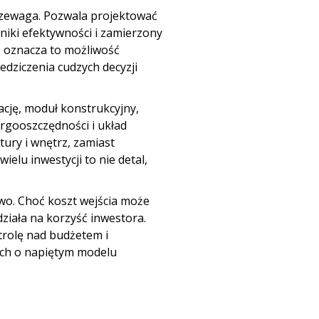
rzewaga. Pozwala projektować
iki efektywności i zamierzony
o oznacza to możliwość
dziczenia cudzych decyzji
cję, moduł konstrukcyjny,
rgooszczędności i układ
tury i wnętrz, zamiast
elu inwestycji to nie detal,
wo. Choć koszt wejścia może
ziała na korzyść inwestora.
rolę nad budżetem i
ch o napiętym modelu