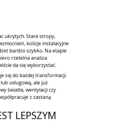
 ukrytych. Stare stropy,
zmocnień, kolizje instalacyjne
dżet bardzo szybko. Na etapie
iero rzetelna analiza
iście da się wykorzystać.
e się do każdej transformacji.
ub usługową, ale już
 światła, wentylacji czy
spółpracuje z zastaną
EST LEPSZYM