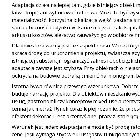
Adaptacja działa najlepiej tam, gdzie istniejący obiekt 
łatwo kupić ani wybudować od nowa. Może to być wysok
materiałowość, korzystna lokalizacja wejść, zastana st
sama obecność budynku w tkance miejsca. Taki kapita
arkuszu kosztów, ale łatwo zauważyć go w odbiorze fin
Dla inwestora ważny jest też aspekt czasu. W niektóry
skraca drogę do uruchomienia projektu, zwłaszcza gd
istniejącej substancji i ograniczyć zakres robót ciężkic
adaptacja zawsze jest szybsza. Przy obiektach o nieja
odkrycia na budowie potrafią zmienić harmonogram bar
Istotna bywa również przewaga wizerunkowa. Dobrze
buduje narrację projektu. Dla obiektów mieszkaniowy
usług, gastronomii czy konceptów mixed-use autentyc
cenna jak metraż. Rynek coraz lepiej rozumie, że przes
efektem dekoracji, lecz przemyślanej pracy z istniejącą 
Warunek jest jeden: adaptacja nie może być próbą ra
cenę. Jeśli wymaga zbyt wielu ustępstw funkcjonalnych,