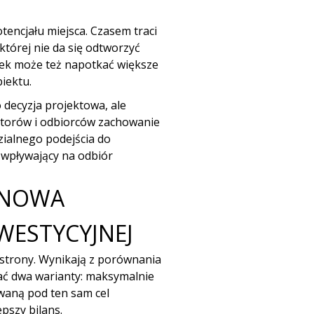
encjału miejsca. Czasem traci
 której nie da się odtworzyć
nek może też napotkać większe
iektu.
o decyzja projektowa, ale
storów i odbiorców zachowanie
zialnego podejścia do
r wpływający na odbiór
 NOWA
WESTYCYJNEJ
ej strony. Wynikają z porównania
ać dwa warianty: maksymalnie
aną pod ten sam cel
pszy bilans.