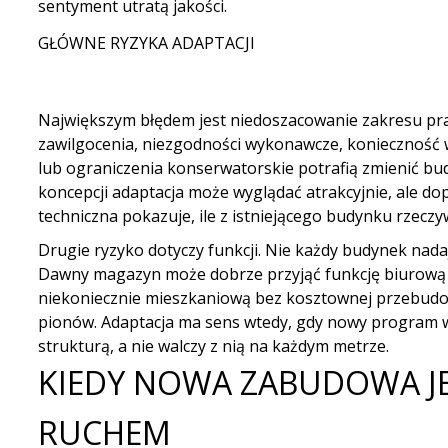
sentyment utratą jakości.
GŁÓWNE RYZYKA ADAPTACJI
Największym błędem jest niedoszacowanie zakresu prac
zawilgocenia, niezgodności wykonawcze, konieczność w
lub ograniczenia konserwatorskie potrafią zmienić bu
koncepcji adaptacja może wyglądać atrakcyjnie, ale dop
techniczna pokazuje, ile z istniejącego budynku rzeczyw
Drugie ryzyko dotyczy funkcji. Nie każdy budynek nadaj
Dawny magazyn może dobrze przyjąć funkcję biurową l
niekoniecznie mieszkaniową bez kosztownej przebudowy
pionów. Adaptacja ma sens wtedy, gdy nowy program w
strukturą, a nie walczy z nią na każdym metrze.
KIEDY NOWA ZABUDOWA J
RUCHEM