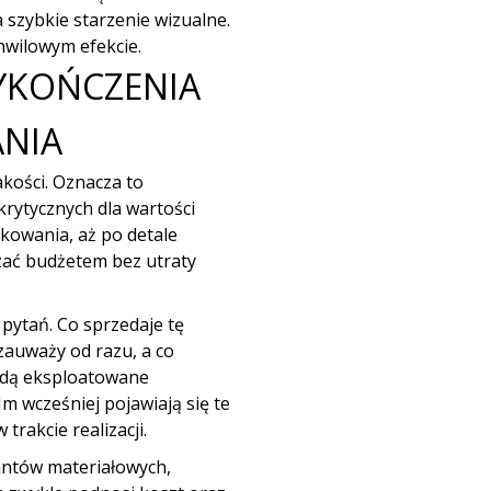
 szybkie starzenie wizualne.
hwilowym efekcie.
YKOŃCZENIA
ANIA
akości. Oznacza to
rytycznych dla wartości
kowania, aż po detale
zać budżetem bez utraty
 pytań. Co sprzedaje tę
zauważy od razu, a co
ędą eksploatowane
Im wcześniej pojawiają się te
rakcie realizacji.
iantów materiałowych,