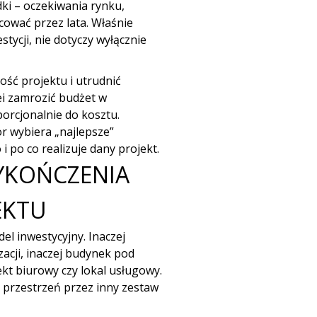
dki – oczekiwania rynku,
cować przez lata. Właśnie
tycji, nie dotyczy wyłącznie
ość projektu i utrudnić
lei zamrozić budżet w
orcjonalnie do kosztu.
or wybiera „najlepsze”
 i po co realizuje dany projekt.
YKOŃCZENIA
EKTU
el inwestycyjny. Inaczej
acji, inaczej budynek pod
ekt biurowy czy lokal usługowy.
 przestrzeń przez inny zestaw