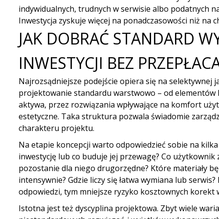
indywidualnych, trudnych w serwisie albo podatnych na
Inwestycja zyskuje więcej na ponadczasowości niż na c
JAK DOBRAĆ STANDARD W
INWESTYCJI BEZ PRZEPŁAC
Najrozsądniejsze podejście opiera się na selektywnej j
projektowanie standardu warstwowo – od elementów k
aktywa, przez rozwiązania wpływające na komfort użyt
estetyczne. Taka struktura pozwala świadomie zarząd
charakteru projektu.
Na etapie koncepcji warto odpowiedzieć sobie na kilka
inwestycję lub co buduje jej przewagę? Co użytkownik 
pozostanie dla niego drugorzędne? Które materiały b
intensywnie? Gdzie liczy się łatwa wymiana lub serwis? 
odpowiedzi, tym mniejsze ryzyko kosztownych korekt w t
Istotna jest też dyscyplina projektowa. Zbyt wiele war