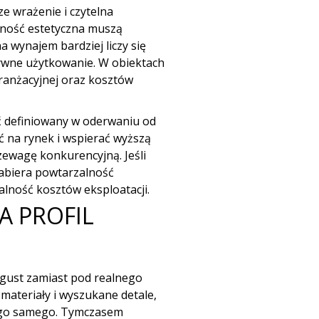
e wrażenie i czytelna
pójność estetyczna muszą
na wynajem
bardziej liczy się
sywne użytkowanie. W obiektach
aranżacyjnej oraz kosztów
ć definiowany w oderwaniu od
ć na rynek i wspierać wyższą
zewagę konkurencyjną. Jeśli
abiera powtarzalność
alność kosztów eksploatacji.
A PROFIL
 gust zamiast pod realnego
materiały i wyszukane detale,
tego samego. Tymczasem