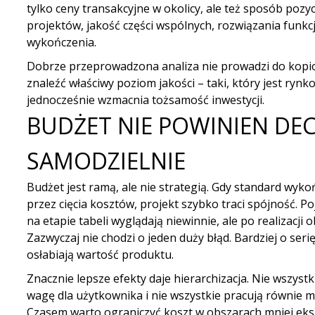
tylko ceny transakcyjne w okolicy, ale też sposób po
projektów, jakość części wspólnych, rozwiązania funk
wykończenia.
Dobrze przeprowadzona analiza nie prowadzi do kopi
znaleźć właściwy poziom jakości – taki, który jest ryn
jednocześnie wzmacnia tożsamość inwestycji.
BUDŻET NIE POWINIEN D
SAMODZIELNIE
Budżet jest ramą, ale nie strategią. Gdy standard wyko
przez cięcia kosztów, projekt szybko traci spójność. P
na etapie tabeli wyglądają niewinnie, ale po realizacji o
Zazwyczaj nie chodzi o jeden duży błąd. Bardziej o seri
osłabiają wartość produktu.
Znacznie lepsze efekty daje hierarchizacja. Nie wszyst
wagę dla użytkownika i nie wszystkie pracują równie 
Czasem warto ograniczyć koszt w obszarach mniej ek