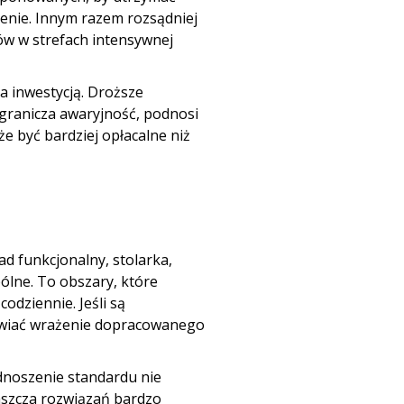
żenie. Innym razem rozsądniej
łów w strefach intensywnej
a inwestycją
. Droższe
ogranicza awaryjność, podnosi
e być bardziej opłacalne niż
ad funkcjonalny, stolarka,
pólne. To obszary, które
odziennie. Jeśli są
awiać wrażenie dopracowanego
dnoszenie standardu nie
aszcza rozwiązań bardzo