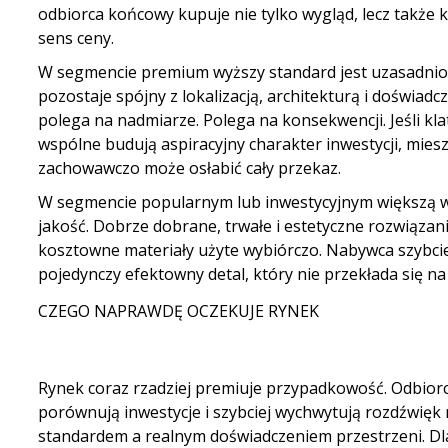
odbiorca końcowy kupuje nie tylko wygląd, lecz także k
sens ceny.
W segmencie premium wyższy standard jest uzasadniony
pozostaje spójny z lokalizacją, architekturą i doświadc
polega na nadmiarze. Polega na konsekwencji. Jeśli klat
wspólne budują aspiracyjny charakter inwestycji, mie
zachowawczo może osłabić cały przekaz.
W segmencie popularnym lub inwestycyjnym większą w
jakość. Dobrze dobrane, trwałe i estetyczne rozwiązania
kosztowne materiały użyte wybiórczo. Nabywca szybciej
pojedynczy efektowny detal, który nie przekłada się n
CZEGO NAPRAWDĘ OCZEKUJE RYNEK
Rynek coraz rzadziej premiuje przypadkowość. Odbiorc
porównują inwestycje i szybciej wychwytują rozdźwię
standardem a realnym doświadczeniem przestrzeni. Dl