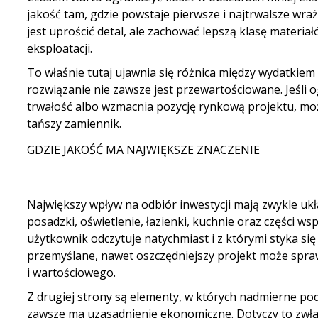
jakość tam, gdzie powstaje pierwsze i najtrwalsze wra
jest uprościć detal, ale zachować lepszą klasę materia
eksploatacji.
To właśnie tutaj ujawnia się różnica między
wydatkiem 
rozwiązanie nie zawsze jest przewartościowane. Jeśli 
trwałość albo wzmacnia pozycję rynkową projektu, moż
tańszy zamiennik.
GDZIE JAKOŚĆ MA NAJWIĘKSZE ZNACZENIE
Największy wpływ na odbiór inwestycji mają zwykle ukł
posadzki, oświetlenie, łazienki, kuchnie oraz części ws
użytkownik odczytuje natychmiast i z którymi styka się c
przemyślane, nawet oszczędniejszy projekt może spr
i wartościowego.
Z drugiej strony są elementy, w których nadmierne po
zawsze ma uzasadnienie ekonomiczne. Dotyczy to zwł