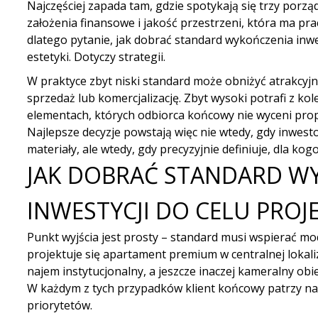
Najczęściej zapada tam, gdzie spotykają się trzy porzą
założenia finansowe i jakość przestrzeni, która ma pra
dlatego pytanie, jak dobrać standard wykończenia inwes
estetyki. Dotyczy strategii.
W praktyce zbyt niski standard może obniżyć atrakcyjn
sprzedaż lub komercjalizację. Zbyt wysoki potrafi z ko
elementach, których odbiorca końcowy nie wyceni prop
Najlepsze decyzje powstają więc nie wtedy, gdy inwest
materiały, ale wtedy, gdy precyzyjnie definiuje, dla kogo
JAK DOBRAĆ STANDARD W
INWESTYCJI DO CELU PROJ
Punkt wyjścia jest prosty – standard musi wspierać mod
projektuje się apartament premium w centralnej lokaliz
najem instytucjonalny, a jeszcze inaczej kameralny obi
W każdym z tych przypadków klient końcowy patrzy na
priorytetów.