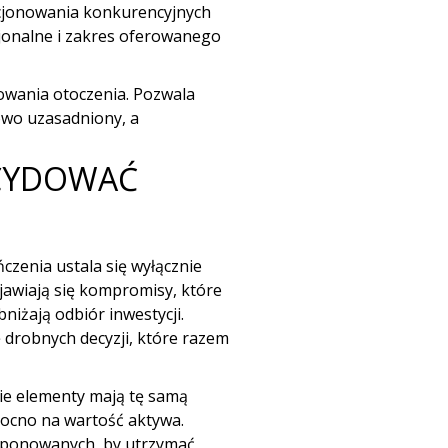
zycjonowania konkurencyjnych
cjonalne i zakres oferowanego
owania otoczenia. Pozwala
kowo uzasadniony, a
ECYDOWAĆ
ńczenia ustala się wyłącznie
ojawiają się kompromisy, które
bniżają odbiór inwestycji.
ę drobnych decyzji, które razem
kie elementy mają tę samą
mocno na wartość aktywa.
sponowanych, by utrzymać