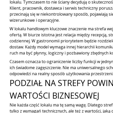
lokalu. Tymczasem to nie ściany decydują o skuteczności
Klient, pracownik, dostawca i serwis techniczny poruszają
przecinają się w niekontrolowany sposób, pojawiają się
wizerunkowe i operacyjne.
W lokalu handlowym kluczowe znaczenie ma strefa wejś
ofertą.
W biurze
istotna jest relacja między recepcją, st
codziennej. W gastronomii priorytetem będzie rozdziele
dostaw. Każdy model wymaga innej hierarchii komunikac
ruch ma być płynny, logiczny i pozbawiony zbędnych kol
Czasem oznacza to ograniczenie liczby funkcji w jedny
ich świadome zagęszczenie. Nie ma uniwersalnego sche
odpowiedzi na realny sposób użytkowania przestrzeni
PODZIAŁ NA STREFY POWIN
WARTOŚCI BIZNESOWEJ
Nie każda część lokalu ma tę samą wagę. Dlatego str
tylko z wymagań technicznych, ale też z wartości, jaką