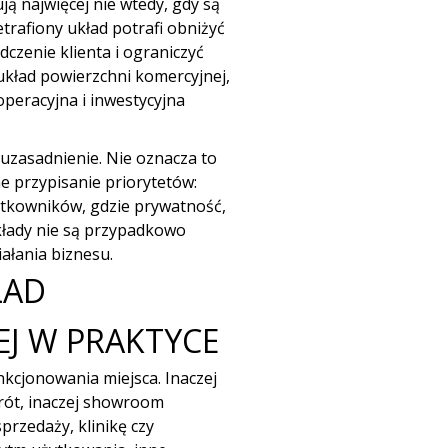
ą najwięcej nie wtedy, gdy są
trafiony układ potrafi obniżyć
czenie klienta i ograniczyć
układ powierzchni komercyjnej,
operacyjna i inwestycyjna
uzasadnienie. Nie oznacza to
 przypisanie priorytetów:
żytkowników, gdzie prywatność,
kłady nie są przypadkowo
ałania biznesu.
ŁAD
J W PRAKTYCE
nkcjonowania miejsca. Inaczej
brót, inaczej showroom
przedaży, klinikę czy