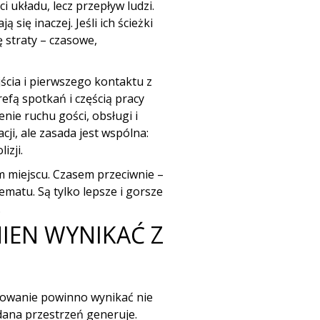
 układu, lecz przepływ ludzi.
 się inaczej. Jeśli ich ścieżki
 straty – czasowe,
cia i pierwszego kontaktu z
refą spotkań i częścią pracy
nie ruchu gości, obsługi i
ji, ale zasada jest wspólna:
izji.
m miejscu. Czasem przeciwnie –
matu. Są tylko lepsze i gorsze
.
IEN WYNIKAĆ Z
efowanie powinno wynikać nie
 dana przestrzeń generuje.