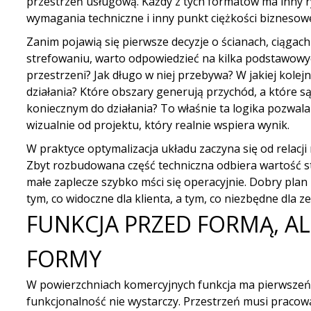
przestrzeń usługową. Każdy z tych formatów ma inny 
wymagania techniczne i inny punkt ciężkości biznesow
Zanim pojawią się pierwsze decyzje o ścianach, ciągac
strefowaniu, warto odpowiedzieć na kilka podstawowych
przestrzeni? Jak długo w niej przebywa? W jakiej kole
działania? Które obszary generują przychód, a które s
koniecznym do działania? To właśnie ta logika pozwala
wizualnie od projektu, który realnie wspiera wynik.
W praktyce optymalizacja układu zaczyna się od relacj
Zbyt rozbudowana część techniczna odbiera wartość 
małe zaplecze szybko mści się operacyjnie. Dobry plan
tym, co widoczne dla klienta, a tym, co niezbędne dla zes
FUNKCJA PRZED FORMĄ, AL
FORMY
W powierzchniach komercyjnych funkcja ma pierwszeń
funkcjonalność nie wystarczy. Przestrzeń musi praco