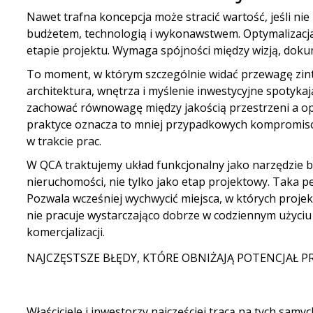
Nawet trafna koncepcja może stracić wartość, jeśli ni
budżetem, technologią i wykonawstwem. Optymalizacja
etapie projektu. Wymaga spójności między wizją, dokume
To moment, w którym szczególnie widać przewagę
zin
architektura, wnętrza i myślenie inwestycyjne spotykają
zachować równowagę między jakością przestrzeni a op
praktyce oznacza to mniej przypadkowych kompromisó
w trakcie prac.
W QCA traktujemy układ funkcjonalny jako narzędzie
nieruchomości
, nie tylko jako etap projektowy. Taka 
Pozwala wcześniej wychwycić miejsca, w których projek
nie pracuje wystarczająco dobrze w codziennym użyciu 
komercjalizacji.
NAJCZĘSTSZE BŁĘDY, KTÓRE OBNIŻAJĄ POTENCJAŁ P
Właściciele i inwestorzy najczęściej tracą na tych samyc