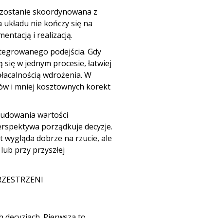
e zostanie skoordynowana z
 układu nie kończy się na
ntacją i realizacją.
tegrowanego podejścia
. Gdy
 się w jednym procesie, łatwiej
łacalnością wdrożenia. W
w i mniej kosztownych korekt
 budowania
wartości
perspektywa porządkuje decyzje.
t wygląda dobrze na rzucie, ale
lub przy przyszłej
RZESTRZENI
h decyzjach. Pierwsza to