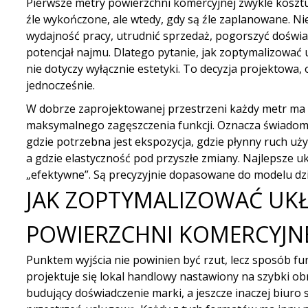
Pierwsze metry powierzchni komercyjnej zwykle kosztuj
źle wykończone, ale wtedy, gdy są źle zaplanowane. Nie
wydajność pracy, utrudnić sprzedaż, pogorszyć doświad
potencjał najmu. Dlatego pytanie, jak zoptymalizować 
nie dotyczy wyłącznie estetyki. To decyzja projektowa, 
jednocześnie.
W dobrze zaprojektowanej przestrzeni każdy metr ma 
maksymalnego zagęszczenia funkcji. Oznacza świadome
gdzie potrzebna jest ekspozycja, gdzie płynny ruch u
a gdzie elastyczność pod przyszłe zmiany. Najlepsze u
„efektywne”. Są precyzyjnie dopasowane do modelu dzi
JAK ZOPTYMALIZOWAĆ UK
POWIERZCHNI KOMERCYJNE
Punktem wyjścia nie powinien być rzut, lecz sposób fu
projektuje się lokal handlowy nastawiony na szybki o
budujący doświadczenie marki, a jeszcze inaczej biuro s