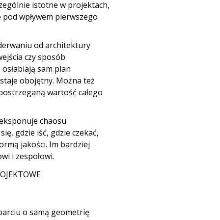
zególnie istotne w projektach,
e pod wpływem pierwszego
derwaniu od architektury
wejścia czy sposób
 osłabiają sam plan
staje obojętny. Można też
 postrzeganą wartość całego
 eksponuje chaosu
ę, gdzie iść, gdzie czekać,
ormą jakości. Im bardziej
wi i zespołowi.
ROJEKTOWE
oparciu o samą geometrię