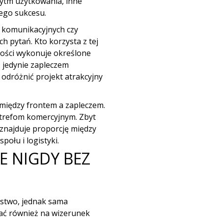
rytm użytkowania, inne
ego sukcesu.
h komunikacyjnych czy
 pytań. Kto korzysta z tej
jności wykonuje określone
ą jedynie zapleczem
 odróżnić projekt atrakcyjny
i między frontem a zapleczem.
strefom komercyjnym. Zbyt
 znajduje proporcję między
połu i logistyki.
E NIGDY BEZ
stwo, jednak sama
wać również na wizerunek