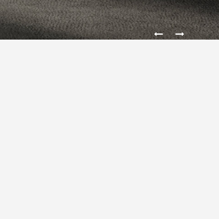
STOISKO TARGOWE GOOGLE
CHROME
Projekt stoiska targowego z płyt MDF. Stoisko ma na
celu zapoznanie użytkowników przeglądarki z nowymi
rozwiązaniami, które ułatwiają korzystanie z internetu.
Elementy gięte wykonane zostały z blachy stalowej
nierdzewnej. Stoisko zostało oświetlone przy pomocy
systemu oświetlenia LED w aluminiowych oprawach.