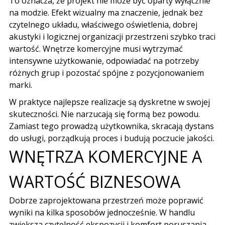
To oznacza, że
projekt nie może
być oparty wyłącznie
na modzie. Efekt wizualny ma znaczenie, jednak bez
czytelnego układu, właściwego oświetlenia, dobrej
akustyki i logicznej organizacji przestrzeni szybko traci
wartość. Wnętrze komercyjne musi wytrzymać
intensywne użytkowanie, odpowiadać na potrzeby
różnych grup i pozostać spójne z pozycjonowaniem
marki.
W praktyce najlepsze realizacje są dyskretne w swojej
skuteczności. Nie narzucają się formą bez powodu.
Zamiast tego prowadzą użytkownika, skracają dystans
do usługi, porządkują proces i budują poczucie jakości.
WNĘTRZA KOMERCYJNE A
WARTOŚĆ BIZNESOWA
Dobrze zaprojektowana przestrzeń może poprawić
wyniki na kilka sposobów jednocześnie. W handlu
zwiększa czytelność ekspozycji i komfort poruszania