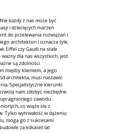
 Nie każdy z nas może być
sji i dziecięcych marzeń
ent do przelewania rozwiązań i
kiego
architekton
i oznacza tyle,
 Eiffel czy Gaudi na stale
 ważny dla nas wszystkich, jest
ażne są zdolności
em między klientem, a jego
d architekta, musi nastawić
ia. Specjalistyczne kierunki
pozwolą nam zdobyć niezbędne
do upragnionego zawodu.
nionych, co wiąże się z
. Tylko wytrwałość w dążeniu
odu, mogą go z sukcesami
budowle za kilkaset lat