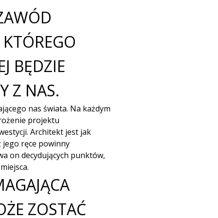
 ZAWÓD
Z KTÓREGO
J BĘDZIE
 Z NAS.
ającego nas świata. Na każdym
rożenie projektu
tycji. Architekt jest jak
z jego ręce powinny
wa on decydujących punktów,
miejsca.
MAGAJĄCA
MOŻE ZOSTAĆ