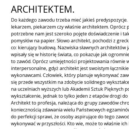
ARCHITEKTEM.
Do każdego zawodu trzeba mieć jakieś predyspozycje.
lekarzem, piekarzem czy właśnie architektem. Oprócz pa
potrzebne nam jest szeroko pojęte doświadczenie i tal
pomysłów na papier. Słowo architekt, pochodzi z grec
co: kierujący budową. Nazwiska sławnych architektów jak
wpisały się w historię świata, co pokazuje jak ogromnie
to zawód. Oprócz umiejętności projektowania równie w
interpersonalne, gdyż architekt jest swoistym łączniki
wykonawcami. Człowiek, który planuje wykonywać zawó
się przede wszystkim na zdobycie solidnego wykształcen
na uczelniach wyższych lub Akademii Sztuk Pięknych 
wykształcenie, jednak to tylko jeden z etapów drogi 
Architekt to profesja, należąca do grupy zawodów chro
koniecznością zdawania wielu Państwowych egzaminów
do perfekcji sprawi, że osoby aspirujące do tego zaw
wykonywać w przyszłości. Kto wie, może to właśnie ich 