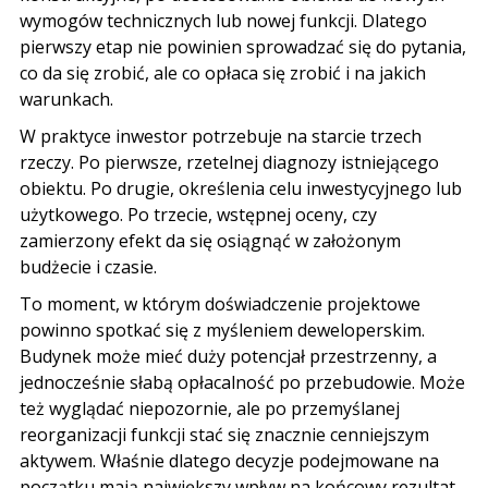
wymogów technicznych lub nowej funkcji. Dlatego
pierwszy etap nie powinien sprowadzać się do pytania,
co da się zrobić, ale co opłaca się zrobić i na jakich
warunkach.
W praktyce inwestor potrzebuje na starcie trzech
rzeczy. Po pierwsze, rzetelnej diagnozy istniejącego
obiektu. Po drugie, określenia
celu inwestycyjnego
lub
użytkowego. Po trzecie, wstępnej oceny, czy
zamierzony efekt da się osiągnąć w założonym
budżecie i czasie.
To moment, w którym doświadczenie projektowe
powinno spotkać się z
myśleniem deweloperskim
.
Budynek może mieć duży potencjał przestrzenny, a
jednocześnie słabą opłacalność po przebudowie. Może
też wyglądać niepozornie, ale po przemyślanej
reorganizacji funkcji stać się znacznie cenniejszym
aktywem. Właśnie dlatego decyzje podejmowane na
początku mają największy wpływ na końcowy rezultat.