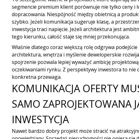
segmencie premium klient porównuje nie tylko ceny i l
dopracowania. Niespójność między obietnicą a produk
szybko. Jeżeli komunikacja sugeruje klasę, a przestrze
inwestycja traci napięcie. Jeżeli architektura jest ambi
tego kierunku, całość staje się mniej przekonująca.
Właśnie dlatego coraz większą rolę odgrywa
podejście
architektura, wnętrza i myślenie deweloperskie rozwija
spojrzenie pozwala lepiej wyważyć ambicję projektową 
oczekiwaniami rynku. Z perspektywy inwestora to nie de
konkretna przewaga.
KOMUNIKACJA OFERTY MUS
SAMO ZAPROJEKTOWANA J
INWESTYCJA
Nawet bardzo dobry projekt może stracić na atrakcyjnośc
opowiedziany. Sprzedaż nieruchomości nie opiera się d