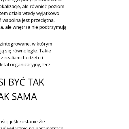
okalizacje, ale również poziom
tem działa wtedy wyjątkowo
ń wspólna jest przeciętna,
tna, ale wnętrza nie podtrzymują
 zintegrowane
, w którym
ją się równolegle. Takie
z realiami budżetu i
tal organizacyjny, lecz
I BYĆ TAK
AK SAMA
i, jeśli zostanie źle
ziś wyłącznie na parametrach.