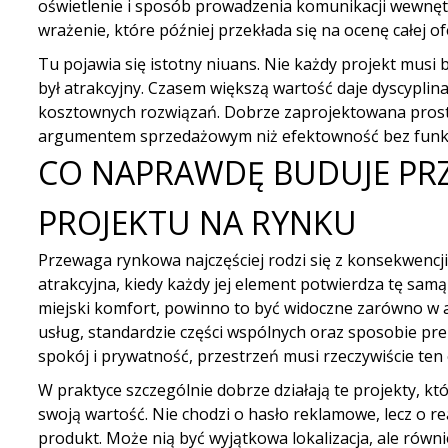
oświetlenie i sposób prowadzenia komunikacji wewnęt
wrażenie, które później przekłada się na ocenę całej of
Tu pojawia się istotny niuans. Nie każdy projekt musi
był atrakcyjny. Czasem większą wartość daje dyscyplin
kosztownych rozwiązań. Dobrze zaprojektowana prost
argumentem sprzedażowym niż efektowność bez funkc
CO NAPRAWDĘ BUDUJE PR
PROJEKTU NA RYNKU
Przewaga rynkowa najczęściej rodzi się z konsekwencji. 
atrakcyjna, kiedy każdy jej element potwierdza tę samą 
miejski komfort, powinno to być widoczne zarówno w ar
usług, standardzie części wspólnych oraz sposobie preze
spokój i prywatność, przestrzeń musi rzeczywiście ten 
W praktyce szczególnie dobrze działają te projekty, kt
swoją wartość. Nie chodzi o hasło reklamowe, lecz o 
produkt. Może nią być wyjątkowa lokalizacja, ale ró