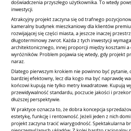
doświadczenia przyszłego użytkownika. To wtedy powst
inwestycji.
Atrakcyjny projekt zaczyna się od trafnego pozycjonowa
kameralny budynek mieszkaniowy dla klientów premium
rozwijającej się części miasta, a jeszcze inaczej przes
długoterminowy zwrot. Każda z tych inwestycji wymaga
architektonicznego, innej proporcji między kosztami a
wyróżników. Problem pojawia się wtedy, gdy projekt p
naraz.
Dlatego pierwszym krokiem nie powinno być pytanie, c
bardziej efektowny, lecz dla kogo ma być naprawdę wart
końcowi kupują nie tylko metry kwadratowe. Kupują w
przewidywalność standardu, poczucie jakości i przeko
dłuższej perspektywie.
W praktyce oznacza to, że dobra koncepcja sprzedażowa
estetykę, funkcję i rentowność. Jeżeli jeden z nich do
projekt zaczyna tracić wiarygodność. Spektakularna br
nieprzemyślanych układów. Z kolei bardzo racjonalny 