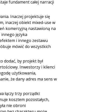
aje fundament całej narracji
nia. Inaczej projektuje się
, inaczej obiekt mixed-use w
trzeń komercyjną nastawioną na
 innego języka
 efektem i innego zestawu
róbuje mówić do wszystkich
o dodać, by projekt był
ościowy. Inwestorzy i klienci
ygodę użytkowania,
nanie, że dany adres ma sens w
 łączy trzy porządki:
minuje kosztem pozostałych,
yła nie obroni
plan bez charakteru może