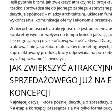
Jeśli pytanie brzmi, jak zwiększyć atrakcyjność proje
rzadko sprowadza się do jednego zabiegu estetyczneg
decyduje spójność – między architekturą, układem fu
wykończenia, komunikacją oferty i ekonomią przedsięw
W nieruchomościach atrakcyjność nie jest pojęciem a
konkretny wymiar: wpływa na tempo komercjalizacji, p
siłę negocjacyjną oraz końcową wartość aktywa. Dlat
traktować nie jako zbiór materiałów marketingowych, 
zaprojektowany produkt, który odpowiada na potrzeby
wyraźną tożsamość inwestycji.
JAK ZWIĘKSZYĆ ATRAKCYJ
SPRZEDAŻOWEGO JUŻ NA E
KONCEPCJI
Najwięcej decyzji, które później decydują o sprzedaży,
Na
etapie koncepcji
przesądza się nie tylko forma budy