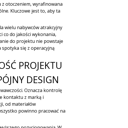
u z otoczeniem, wyrafinowana
ne. Kluczowe jest to, aby ta
Dla wielu nabywców atrakcyjny
ci co do jakości wykonania,
anie do projektu nie powstaje
a spotyka się z operacyjną
NOŚĆ PROJEKTU
PÓJNY DESIGN
owawczości. Oznacza kontrolę
ie kontaktu z marką i
cji, od materiałów
 wszystko powinno pracować na
o wyższego pozycjonowania. W