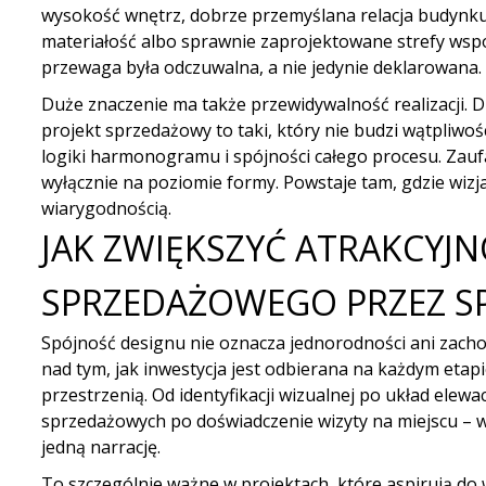
wysokość wnętrz, dobrze przemyślana relacja budynk
materiałość albo sprawnie zaprojektowane strefy wspól
przewaga była odczuwalna, a nie jedynie deklarowana.
Duże znaczenie ma także przewidywalność realizacji. 
projekt sprzedażowy to taki, który nie budzi wątpliwoś
logiki harmonogramu i spójności całego procesu. Zauf
wyłącznie na poziomie formy. Powstaje tam, gdzie wizj
wiarygodnością.
JAK ZWIĘKSZYĆ ATRAKCYJ
SPRZEDAŻOWEGO PRZEZ S
Spójność designu nie oznacza jednorodności ani zach
nad tym, jak inwestycja jest odbierana na każdym etap
przestrzenią. Od identyfikacji wizualnej po układ elewa
sprzedażowych po doświadczenie wizyty na miejscu –
jedną narrację.
To szczególnie ważne w projektach, które aspirują d