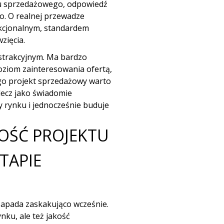
ktu sprzedażowego, odpowiedź
o. O realnej przewadze
nkcjonalnym, standardem
zięcia.
bstrakcyjnym. Ma bardzo
oziom zainteresowania ofertą,
ego projekt sprzedażowy warto
lecz jako świadomie
 rynku i jednocześnie buduje
NOŚĆ PROJEKTU
TAPIE
 zapada zaskakująco wcześnie.
nku, ale też jakość