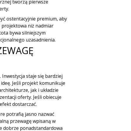
rznej tworzą pierwsze
erty.
 być ostentacyjnie premium, aby
a projektowa niż nadmiar
ota bywa silniejszym
jonalnego uzasadnienia.
ZEWAGĘ
Inwestycja staje się bardziej
ideę. Jeśli projekt komunikuje
chitekturze, jak i układzie
ntacji oferty. Jeśli obiecuje
efekt dostarczać.
óre potrafią jasno nazwać
realną przewagę wpisaną w
wnie dobrze ponadstandardowa