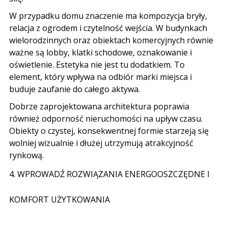
W przypadku domu znaczenie ma kompozycja bryły
,
relacja z ogrodem i czytelność wejścia
.
W budynkach
wielorodzinnych oraz obiektach komercyjnych równie
ważne są lobby
,
klatki schodowe
,
oznakowanie i
oświetlenie
.
Estetyka nie jest tu dodatkiem
.
To
element
,
który wpływa na odbiór marki miejsca i
buduje zaufanie do całego aktywa
.
Dobrze zaprojektowana architektura poprawia
również odporność nieruchomości na upływ czasu
.
Obiekty o czystej
,
konsekwentnej formie starzeją się
wolniej wizualnie i dłużej utrzymują atrakcyjność
rynkową
.
4.
WPROWADŹ ROZWIĄZANIA ENERGOOSZCZĘDNE I
KOMFORT UŻYTKOWANIA