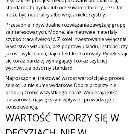
Jeśli zakres prac jest niedopasowany do lokalizacji
,
standardu budynku lub oczekiwań odbiorcy
,
rezultat
może być neutralny albo wręcz niekorzystny
.
Przesadnie indywidualne rozwiązania zawężają grupę
zainteresowanych
.
Modne
,
ale nietrwałe materiały
szybko tracą świeżość
.
Z kolei inwestowanie wyłącznie
w warstwę wizualną
,
bez poprawy układu
,
instalacji czy
jakości wykonania
,
daje efekt krótkotrwały
.
Rynek staje
się coraz bardziej wymagający i coraz szybciej
wychwytuje pozorny standard
.
Najrozsądniej traktować wzrost wartości jako proces
selekcji
,
a nie sumę wydatków
.
Dobre projekty nie
próbują zrobić wszystkiego naraz
.
Wybierają kilka
obszarów o największym wpływie i prowadzą je z
konsekwencją
.
WARTOŚĆ TWORZY SIĘ W
DECYZJACH
,
NIE W