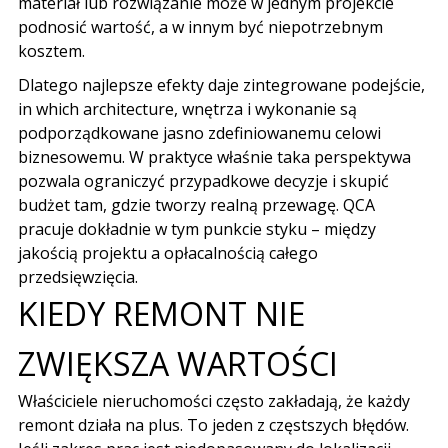
materiał lub rozwiązanie może w jednym projekcie
podnosić wartość
,
a w innym być niepotrzebnym
kosztem
.
Dlatego najlepsze efekty daje zintegrowane podejście
,
in which architecture,
wnętrza i wykonanie są
podporządkowane jasno zdefiniowanemu celowi
biznesowemu
.
W praktyce właśnie taka perspektywa
pozwala ograniczyć przypadkowe decyzje i skupić
budżet tam
,
gdzie tworzy realną przewagę
.
QCA
pracuje dokładnie w tym punkcie styku
–
między
jakością projektu a opłacalnością całego
przedsięwzięcia
.
KIEDY REMONT NIE
ZWIĘKSZA WARTOŚCI
Właściciele nieruchomości często zakładają
,
że każdy
remont działa na plus
.
To jeden z częstszych błędów
.