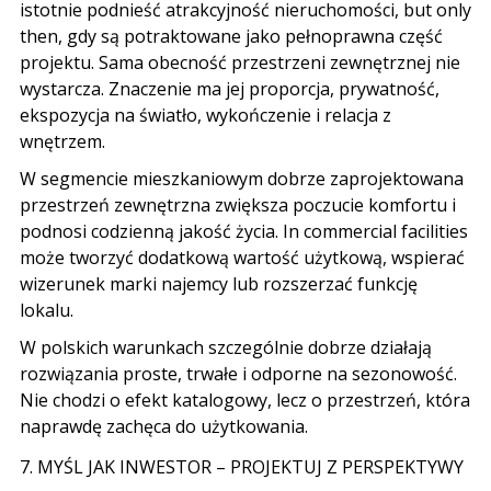
istotnie podnieść atrakcyjność nieruchomości
, but only
then,
gdy są potraktowane jako pełnoprawna część
projektu
.
Sama obecność przestrzeni zewnętrznej nie
wystarcza
.
Znaczenie ma jej proporcja
,
prywatność
,
ekspozycja na światło
,
wykończenie i relacja z
wnętrzem
.
W segmencie mieszkaniowym dobrze zaprojektowana
przestrzeń zewnętrzna zwiększa poczucie komfortu i
podnosi codzienną jakość życia
. In
commercial facilities
może tworzyć dodatkową wartość użytkową
,
wspierać
wizerunek marki najemcy lub rozszerzać funkcję
lokalu
.
W polskich warunkach szczególnie dobrze działają
rozwiązania proste
,
trwałe i odporne na sezonowość
.
Nie chodzi o efekt katalogowy
,
lecz o przestrzeń
,
która
naprawdę zachęca do użytkowania
.
7.
MYŚL JAK INWESTOR
–
PROJEKTUJ Z PERSPEKTYWY