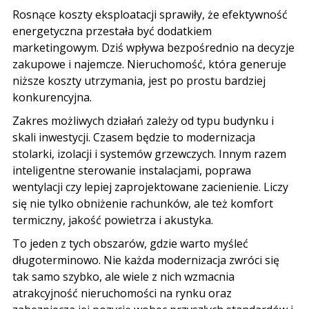
Rosnące koszty eksploatacji sprawiły
,
że efektywność
energetyczna przestała być dodatkiem
marketingowym
.
Dziś wpływa bezpośrednio na decyzje
zakupowe i najemcze
.
Nieruchomość
,
która generuje
niższe koszty utrzymania
,
jest po prostu bardziej
konkurencyjna
.
Zakres możliwych działań zależy od typu budynku i
skali inwestycji
.
Czasem będzie to modernizacja
stolarki
,
izolacji i systemów grzewczych
.
Innym razem
inteligentne sterowanie instalacjami
,
poprawa
wentylacji czy lepiej zaprojektowane zacienienie
.
Liczy
się nie tylko obniżenie rachunków
,
ale też komfort
termiczny
,
jakość powietrza i akustyka
.
To jeden z tych obszarów
,
gdzie warto myśleć
długoterminowo
.
Nie każda modernizacja zwróci się
tak samo szybko
,
ale wiele z nich wzmacnia
atrakcyjność nieruchomości na rynku oraz