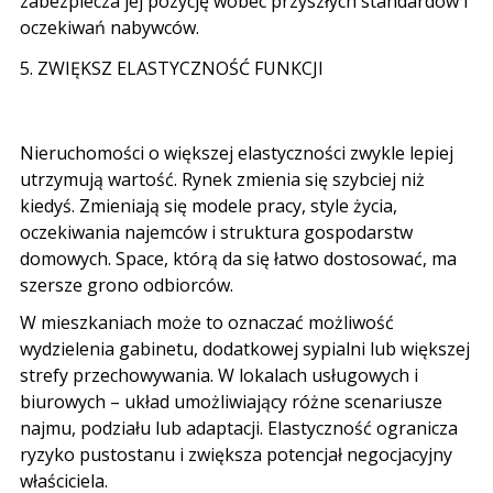
zabezpiecza jej pozycję wobec przyszłych standardów i
oczekiwań nabywców
.
5.
ZWIĘKSZ ELASTYCZNOŚĆ FUNKCJI
Nieruchomości o większej elastyczności zwykle lepiej
utrzymują wartość
.
Rynek zmienia się szybciej niż
kiedyś
.
Zmieniają się modele pracy
,
style życia
,
oczekiwania najemców i struktura gospodarstw
domowych
. Space,
którą da się łatwo dostosować
,
ma
szersze grono odbiorców
.
W mieszkaniach może to oznaczać możliwość
wydzielenia gabinetu
,
dodatkowej sypialni lub większej
strefy przechowywania
.
W lokalach usługowych i
biurowych
–
układ umożliwiający różne scenariusze
najmu
,
podziału lub adaptacji
.
Elastyczność ogranicza
ryzyko pustostanu i zwiększa potencjał negocjacyjny
właściciela
.