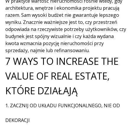
W praktyce wartość nieruchomości rośnie wtedy
,
gdy
architektura
,
wnętrze i ekonomika projektu pracują
razem
.
Sam wysoki budżet nie gwarantuje lepszego
wyniku
.
Znacznie ważniejsze jest to
,
czy przestrzeń
odpowiada na rzeczywiste potrzeby użytkowników
,
czy
budynek jest spójny wizualnie i czy każda wydana
kwota wzmacnia pozycję nieruchomości przy
sprzedaży
,
najmie lub refinansowaniu
.
7 WAYS TO INCREASE THE
VALUE OF REAL ESTATE,
KTÓRE DZIAŁAJĄ
1.
ZACZNIJ OD UKŁADU FUNKCJONALNEGO
,
NIE OD
DEKORACJI