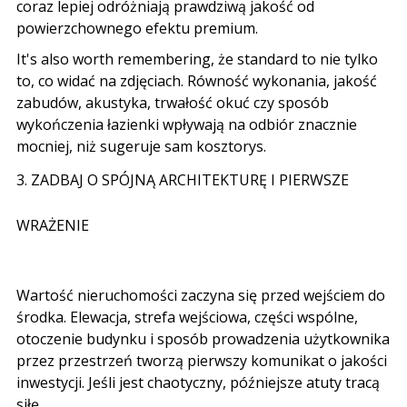
coraz lepiej odróżniają prawdziwą jakość od
powierzchownego efektu premium
.
It's also worth remembering,
że standard to nie tylko
to
,
co widać na zdjęciach
.
Równość wykonania
,
jakość
zabudów
,
akustyka
,
trwałość okuć czy sposób
wykończenia łazienki wpływają na odbiór znacznie
mocniej
,
niż sugeruje sam kosztorys
.
3.
ZADBAJ O SPÓJNĄ ARCHITEKTURĘ I PIERWSZE
WRAŻENIE
Wartość nieruchomości zaczyna się przed wejściem do
środka
.
Elewacja
,
strefa wejściowa
,
części wspólne
,
otoczenie budynku i sposób prowadzenia użytkownika
przez przestrzeń tworzą pierwszy komunikat o jakości
inwestycji
.
Jeśli jest chaotyczny
,
późniejsze atuty tracą
siłę
.